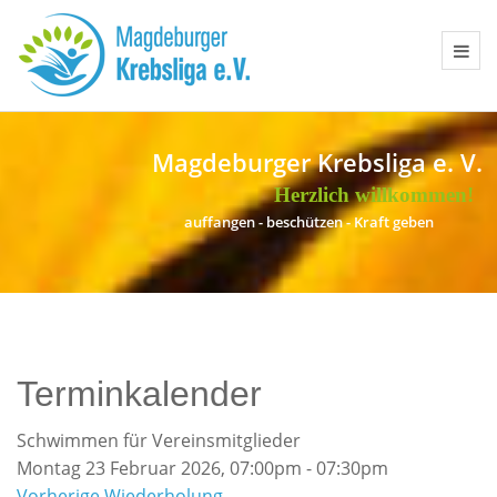
Magdeburger Krebsliga e. V.
Herzlich willkommen!
a
u
f
f
a
n
g
e
n
-
b
e
s
c
h
ü
t
z
e
n
-
K
r
a
f
t
g
e
b
e
n
Terminkalender
Schwimmen für Vereinsmitglieder
Montag 23 Februar 2026, 07:00pm - 07:30pm
Vorherige Wiederholung