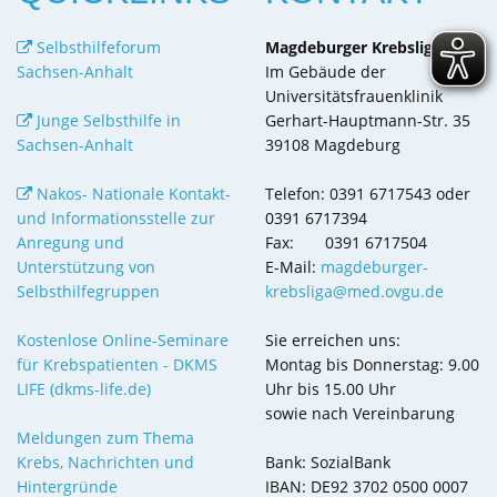
Selbsthilfeforum
Magdeburger Krebsliga e.V.
Sachsen-Anhalt
Im Gebäude der
Universitätsfrauenklinik
Junge Selbsthilfe in
Gerhart-Hauptmann-Str. 35
Sachsen-Anhalt
39108 Magdeburg
Nakos- Nationale Kontakt-
Telefon: 0391 6717543 oder
und Informationsstelle zur
0391 6717394
Anregung und
Fax: 0391 6717504
Unterstützung von
E-Mail:
magdeburger-
Selbsthilfegruppen
krebsliga@med.ovgu.de
Kostenlose Online-Seminare
Sie erreichen uns:
für Krebspatienten - DKMS
Montag bis Donnerstag: 9.00
LIFE (dkms-life.de)
Uhr bis 15.00 Uhr
sowie nach Vereinbarung
Meldungen zum Thema
Krebs, Nachrichten und
Bank: SozialBank
Hintergründe
IBAN: DE92 3702 0500 0007