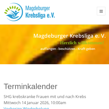
Magdeburger Krebsliga e. V.
Herzlich willkommen!
a
u
f
f
a
n
g
e
n
-
b
e
s
c
h
ü
t
z
e
n
-
K
r
a
f
t
g
e
b
e
n
Terminkalender
SHG krebskranke Frauen mit und nach Krebs
Mittwoch 14 Januar 2026, 10:00am
Vorherige Wiederholung