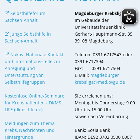
Selbsthilfeforum
Magdeburger Krebsliga e.V.
Sachsen-Anhalt
Im Gebäude der
Universitätsfrauenklinik
Junge Selbsthilfe in
Gerhart-Hauptmann-Str. 35
Sachsen-Anhalt
39108 Magdeburg
Nakos- Nationale Kontakt-
Telefon: 0391 6717543 oder
und Informationsstelle zur
0391 6717394
Anregung und
Fax: 0391 6717504
Unterstützung von
E-Mail:
magdeburger-
Selbsthilfegruppen
krebsliga@med.ovgu.de
Kostenlose Online-Seminare
Sie erreichen uns:
für Krebspatienten - DKMS
Montag bis Donnerstag: 9.00
LIFE (dkms-life.de)
Uhr bis 15.00 Uhr
sowie nach Vereinbarung
Meldungen zum Thema
Krebs, Nachrichten und
Bank: SozialBank
Hintergründe
IBAN: DE92 3702 0500 0007