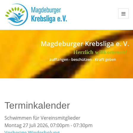
Magdeburger Krebsliga e. V.
Herzlich willkommen!
a
u
f
f
a
n
g
e
n
-
b
e
s
c
h
ü
t
z
e
n
-
K
r
a
f
t
g
e
b
e
n
Terminkalender
Schwimmen für Vereinsmitglieder
Montag 27 Juli 2026, 07:00pm - 07:30pm
Vorherige Wiederholung