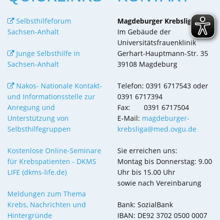
Selbsthilfeforum
Magdeburger Krebsliga e.V.
Sachsen-Anhalt
Im Gebäude der
Universitätsfrauenklinik
Junge Selbsthilfe in
Gerhart-Hauptmann-Str. 35
Sachsen-Anhalt
39108 Magdeburg
Nakos- Nationale Kontakt-
Telefon: 0391 6717543 oder
und Informationsstelle zur
0391 6717394
Anregung und
Fax: 0391 6717504
Unterstützung von
E-Mail:
magdeburger-
Selbsthilfegruppen
krebsliga@med.ovgu.de
Kostenlose Online-Seminare
Sie erreichen uns:
für Krebspatienten - DKMS
Montag bis Donnerstag: 9.00
LIFE (dkms-life.de)
Uhr bis 15.00 Uhr
sowie nach Vereinbarung
Meldungen zum Thema
Krebs, Nachrichten und
Bank: SozialBank
Hintergründe
IBAN: DE92 3702 0500 0007