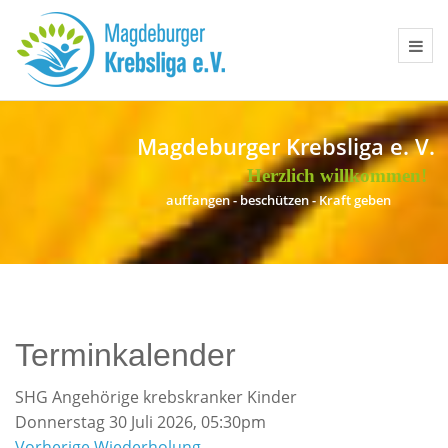
Magdeburger Krebsliga e. V.
Herzlich willkommen!
a
u
f
f
a
n
g
e
n
-
b
e
s
c
h
ü
t
z
e
n
-
K
r
a
f
t
g
e
b
e
n
Terminkalender
SHG Angehörige krebskranker Kinder
Donnerstag 30 Juli 2026, 05:30pm
Vorherige Wiederholung